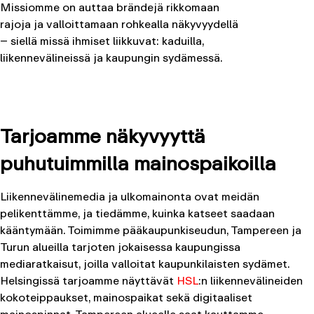
Missiomme on auttaa brändejä rikkomaan
rajoja ja valloittamaan rohkealla näkyvyydellä
– siellä missä ihmiset liikkuvat: kaduilla,
liikennevälineissä ja kaupungin sydämessä.
Tarjoamme näkyvyyttä
puhutuimmilla mainospaikoilla
Liikennevälinemedia ja ulkomainonta ovat meidän
pelikenttämme, ja tiedämme, kuinka katseet saadaan
kääntymään. Toimimme pääkaupunkiseudun, Tampereen ja
Turun alueilla tarjoten jokaisessa kaupungissa
mediaratkaisut, joilla valloitat kaupunkilaisten sydämet.
Helsingissä tarjoamme näyttävät
HSL
:n liikennevälineiden
kokoteippaukset, mainospaikat sekä digitaaliset
mainospinnat. Tampereen alueelle saat kauttamme