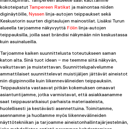
kokoteipatut
Tampereen Ratikat
ja mainontaa niiden
diginäytöille,
Nyssen
linja-autojen teippaukset sekä
Keskustorin suurten digitaulujen mainostilat. Lisäksi Turun
alueella tarjoamme näkyvyyttä
Fölin
linja-autojen
teippauksilla, joilla saat brändisi näkymään niin keskustassa
kuin asuinalueilla.
Tarjoamme kaiken suunnittelusta toteutukseen saman
katon alta. Sinä tuot idean – me teemme siitä näkyvän,
vaikuttavan ja muistettavan. Suunnittelupalvelumme
ammattilaiset suunnittelevat muistijäljen jättävät aineistot
niin digipinnoille kuin liikennevälineiden teippauksiin.
Teippauksista vastaavat pitkän kokemuksen omaavat
asiantuntijamme, jotka varmistavat, että asiakkaanamme
saat teippausratkaisut parhaista materiaaleista,
huolellisesti ja kestävästi asennettuina. Toimitamme,
asennamme ja huollamme myös liikennevälineiden
näyttötekniikan ja tarjoamme aineistonhallintajärjestelmän,
joka mahdollistaa entistä paremman kohdentamisen