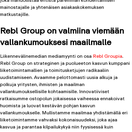
mainostajalle ja yhtenäisen asiakaskokemuksen
matkustajille.
Rebl Group on valmiina viemään
vallankumouksesi maailmalle
Liikennevälinemedian mediamyynti on osa
Rebl Groupia
.
Rebl Group on strateginen ja puolueeton kasvun kumppani
liiketoimintamallien ja toimitusketjujen radikaaliin
uudistamiseen. Avaamme pelottomasti uusia alkuja ja
polkuja yritysten, ihmisten ja maailman
vallankumouksellisille kohtaamisille. Innovatiiviset
ratkaisumme ostopolun jokaisessa vaiheessa ennakoivat
huomista ja luovat kestävän pohjan kasvun
vallankumoukselle. Mullistamme maailmaa yhdistämällä eri
liiketoimintamme vahvaksi kokonaisuudeksi, joka ajaa
kasvua ja parantaa kilpailukykyä niin fyysisessä kuin