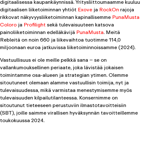
digitaalisessa kaupankäynnissä. Yritysliittoumaamme kuuluu
digitaalisen liiketoiminnan yhtiöt
Exove
ja
RockOn
rajoja
rikkovat näkyvyysliiketoiminnan kapinallisemme
PunaMusta
Coloro
ja
Profilight
sekä tulevaisuuteen katsova
painoliiketoiminnan edelläkävijä
PunaMusta
. Meitä
Rebleitä on noin 660 ja liikevaihtoa tuotimme 114,0
miljoonaan euroa jatkuvissa liiketoiminnoissamme (2024).
Vastuullisuus ei ole meille pelkkä sana – se on
vallankumouksellinen periaate, joka lävistää jokaisen
toimintamme osa-alueen ja strategian ytimen. Olemme
sitoutuneet olemaan alamme vastuullisin toimija, nyt ja
tulevaisuudessa, mikä varmistaa menestymisemme myös
tulevaisuuden kilpailutilanteessa. Konsernimme on
sitoutunut tieteeseen perustuviin ilmastotavoitteisiin
(SBT), joille saimme virallisen hyväksynnän tavoitteillemme
toukokuussa 2024.