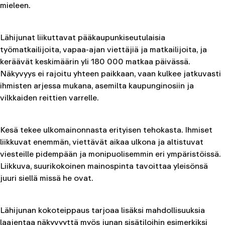
mieleen.
Lähijunat liikuttavat pääkaupunkiseutulaisia
työmatkailijoita, vapaa-ajan viettäjiä ja matkailijoita, ja
keräävät keskimäärin yli 180 000 matkaa päivässä.
Näkyvyys ei rajoitu yhteen paikkaan, vaan kulkee jatkuvasti
ihmisten arjessa mukana, asemilta kaupunginosiin ja
vilkkaiden reittien varrelle.
Kesä tekee ulkomainonnasta erityisen tehokasta. Ihmiset
liikkuvat enemmän, viettävät aikaa ulkona ja altistuvat
viesteille pidempään ja monipuolisemmin eri ympäristöissä.
Liikkuva, suurikokoinen mainospinta tavoittaa yleisönsä
juuri siellä missä he ovat.
Lähijunan kokoteippaus tarjoaa lisäksi mahdollisuuksia
laajentaa näkyvyyttä myös junan sisätiloihin esimerkiksi